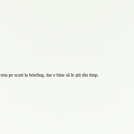
eia pe scurt la briefing, dar e bine să le știi din timp.