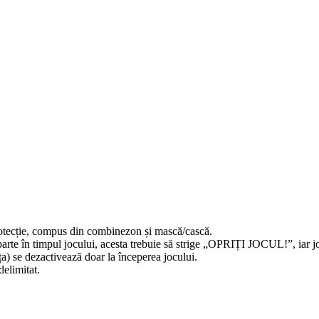
protecție, compus din combinezon și mască/cască.
parte în timpul jocului, acesta trebuie să strige „OPRIȚI JOCUL!”, iar jo
a) se dezactivează doar la începerea jocului.
delimitat.