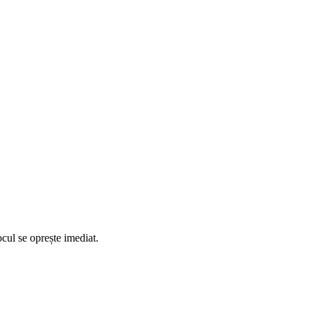
cul se oprește imediat.